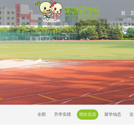
首 
全部
升学实绩
招生实况
留学动态
近