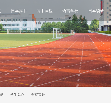
页
日本高中
高中课程
语言学校
日本读研
况
学生关心
专家答疑